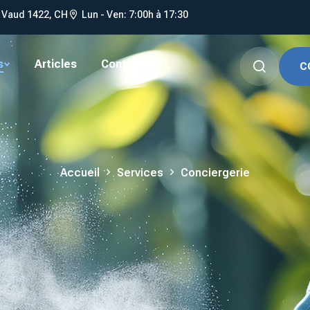
, Vaud 1422, CH
Lun - Ven: 7:00h à 17:30
s
Articles
Contact
C
Accueil
Services
Conciergerie